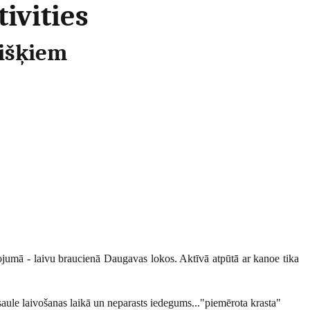
ivities
tišķiem
ojumā - laivu braucienā Daugavas lokos. Aktīvā atpūtā ar kanoe tika
 saule laivošanas laikā un neparasts iedegums..."piemērota krasta"