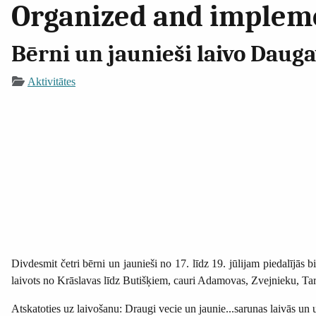
Organized and implemen
Bērni un jaunieši laivo Dauga
Aktivitātes
Divdesmit četri bērni un jaunieši no 17. līdz 19. jūlijam piedalījās 
laivots no Krāslavas līdz Butišķiem, cauri Adamovas, Zvejnieku, Ta
Atskatoties uz laivošanu: Draugi vecie un jaunie...sarunas laivās un u