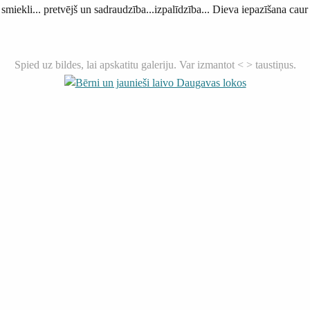
un smiekli... pretvējš un sadraudzība...izpalīdzība... Dieva iepazīšana ca
Spied uz bildes, lai apskatitu galeriju. Var izmantot < > taustiņus.