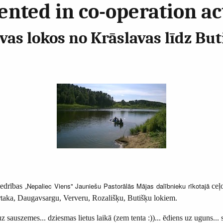
ted in co-operation act
vas lokos no Krāslavas līdz Bu
„Nepaliec Viens" Jauniešu Pastorālās Mājas dalībnieku rīkotajā
biedrības
ceļ
rtaka, Daugavsargu, Ververu, Rozališķu, Butišķu lokiem.
z sauszemes... dziesmas lietus laikā (zem tenta :))... ēdiens uz uguns...