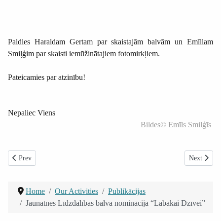
Paldies Haraldam Gertam par skaistajām balvām un Emīllam
Smiļģim par skaisti iemūžinātajiem fotomirkļiem.
Pateicamies par atzinību!
Nepaliec Viens
Bildes© Emīls Smilģīs
Previous article: Starptautiskās mācības “Inclusion matchmaking – Find Eu
Next article
Prev
Next
Home
Our Activities
Publikācijas
Jaunatnes Līdzdalības balva nominācijā “Labākai Dzīvei”