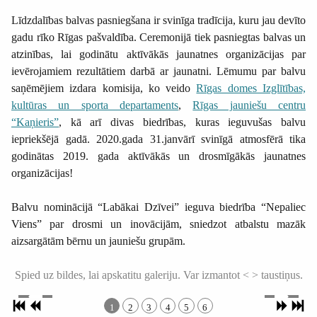
Līdzdalības balvas pasniegšana ir svinīga tradīcija, kuru jau devīto
gadu rīko Rīgas pašvaldība. Ceremonijā tiek pasniegtas balvas un
atzinības, lai godinātu aktīvākās jaunatnes organizācijas par
ievērojamiem rezultātiem darbā ar jaunatni. Lēmumu par balvu
saņēmējiem izdara komisija, ko veido
Rīgas domes Izglītības,
kultūras un sporta departaments
,
Rīgas jauniešu centru
“Kaņieris”
, kā arī divas biedrības, kuras ieguvušas balvu
iepriekšējā gadā. 2020.gada 31.janvārī svinīgā atmosfērā tika
godinātas 2019. gada aktīvākās un drosmīgākās jaunatnes
organizācijas!
Balvu nominācijā “Labākai Dzīvei” ieguva biedrība “Nepaliec
Viens” par drosmi un inovācijām, sniedzot atbalstu mazāk
aizsargātām bērnu un jauniešu grupām.
Spied uz bildes, lai apskatitu galeriju. Var izmantot < > taustiņus.
1
2
3
4
5
6