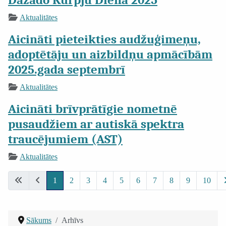
Aktualitātes
Aicināti pieteikties audžuģimeņu,
adoptētāju un aizbildņu apmācībām
2025.gada septembrī
Aktualitātes
Aicināti brīvprātīgie nometnē
pusaudžiem ar autiskā spektra
traucējumiem (AST)
Aktualitātes
1
2
3
4
5
6
7
8
9
10
Sākums
Arhīvs