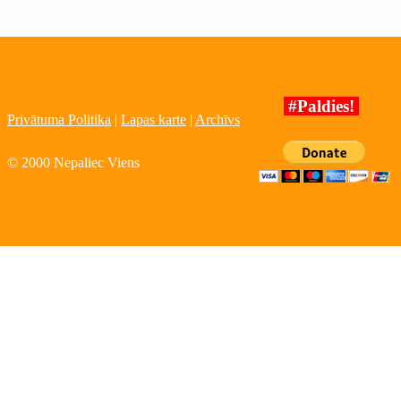
#Paldies!
Privātuma Politika
|
Lapas karte
|
Archīvs
© 2000 Nepaliec Viens