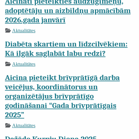
Aicināti pieteikties audžuģimeņu,
adoptētāju un aizbildņu apmācībām
2026.gada janvārī
Aktualitātes
Diabēta skartiem un līdzcilvēkiem:
Kā ilgāk saglabāt labu redzi?
Aktualitātes
Aicina pieteikt brīvprātīgā darba
veicējus, koordinātorus un
organizētājus brīvprātīgo
godināšanai “Gada brīvprātīgais
2025”
Aktualitātes
Dažādo Kurpju Diena 2025