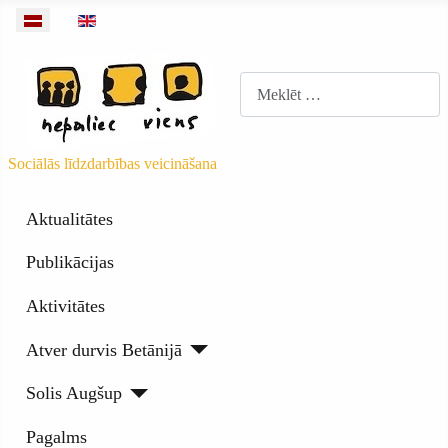
Izvēlieties valodu
Meklēt
Sociālās līdzdarbības veicināšana
Aktualitātes
Publikācijas
Aktivitātes
Atver durvis Betānijā
Solis Augšup
Pagalms