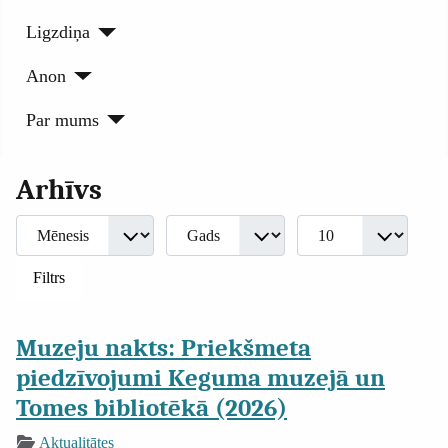
Ligzdiņa
Anon
Par mums
Arhīvs
Mēnesis
Gads
Rādīt #
Filtri
Filtrs
Muzeju nakts: Priekšmeta
piedzīvojumi Keguma muzejā un
Tomes bibliotēkā (2026)
Aktualitātes