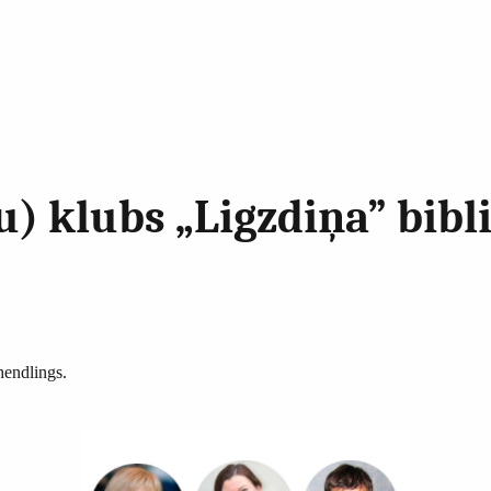
 klubs „Ligzdiņa” bibl
 hendlings.