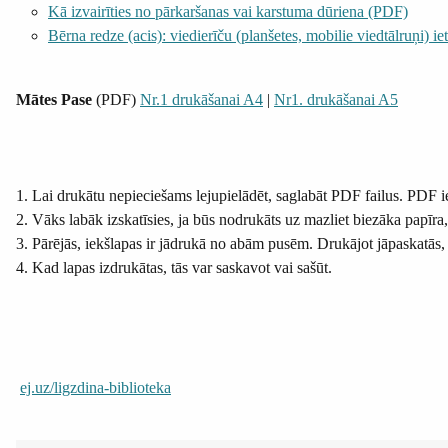
Kā izvairīties no pārkaršanas vai karstuma dūriena (PDF)
Bērna redze (acis): viedierīču (planšetes, mobilie viedtālruņi) 
Mātes Pase
(PDF)
Nr.1 drukāšanai A4
|
Nr1. drukāšanai A5
1. Lai drukātu nepieciešams lejupielādēt, saglabāt PDF failus. PDF 
2. Vāks labāk izskatīsies, ja būs nodrukāts uz mazliet biezāka papīr
3. Pārējās, iekšlapas ir jādrukā no abām pusēm. Drukājot jāpaskatās,
4. Kad lapas izdrukātas, tās var saskavot vai sašūt.
ej.uz/ligzdina-biblioteka