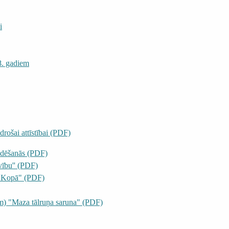
i
8. gadiem
rošai attīstībai (PDF)
indēšanās (PDF)
vību'' (PDF)
m Kopā" (PDF)
em) "Maza tālruņa saruna" (PDF)