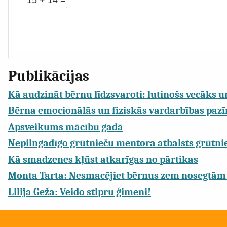
15 + 14 =
Publikācijas
Kā audzināt bērnu līdzsvaroti: lutinošs vecāks u
Bērna emocionālās un fiziskās vardarbības pazī
Apsveikums mācību gadā
Nepilngadīgo grūtnieču mentora atbalsts grūtnie
Kā smadzenes kļūst atkarīgas no pārtikas
Monta Tarta: Nesmacējiet bērnus zem nosegtām
Lilija Geža: Veido stipru ģimeni!