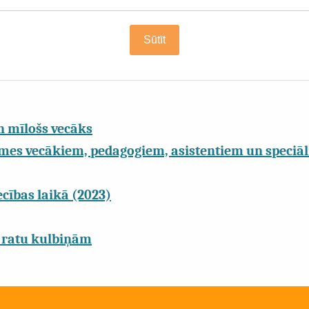
Sūtīt
n mīlošs vecāks
mes vecākiem, pedagogiem, asistentiem un speciāl
cības laikā (2023)
 ratu kulbiņām