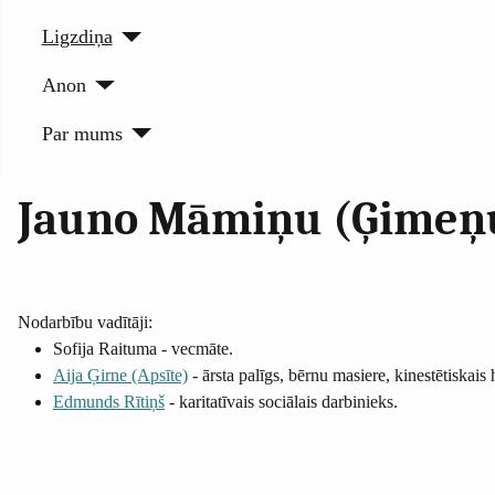
Ligzdiņa
Anon
Par mums
Jauno Māmiņu (Ģimeņu)
Nodarbību vadītāji:
Sofija Raituma - vecmāte.
Aija Ģirne (Apsīte)
- ārsta palīgs, bērnu masiere, kinestētiskais
Edmunds Rītiņš
- karitatīvais sociālais darbinieks.