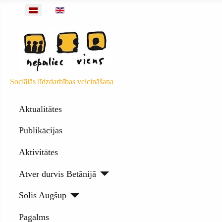
Barotnes objekti
Izvēlieties valodu
Sociālās līdzdarbības veicināšana
Aktualitātes
Publikācijas
Aktivitātes
Atver durvis Betānijā
Solis Augšup
Pagalms