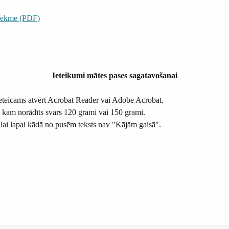
ietekme (PDF)
Ieteikumi mātes pases sagatavošanai
ieteicams atvērt Acrobat Reader vai Adobe Acrobat.
a, kam norādīts svars 120 grami vai 150 grami.
 lai lapai kādā no pusēm teksts nav "Kājām gaisā".