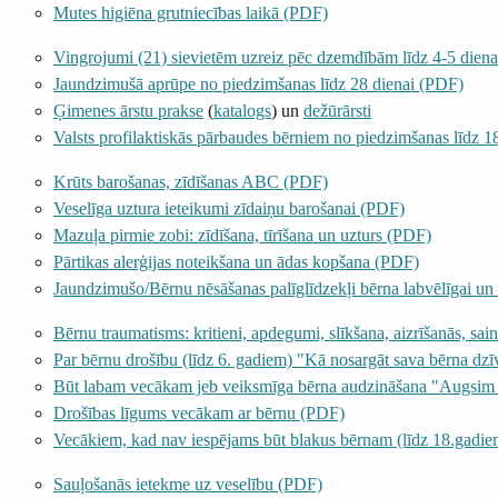
Mutes higiēna grutniecības laikā (PDF)
Vingrojumi (21) sievietēm uzreiz pēc dzemdībām līdz 4-5 diena
Jaundzimušā aprūpe no piedzimšanas līdz 28 dienai (PDF)
Ģimenes ārstu prakse
(
katalogs
) un
dežūrārsti
Valsts profilaktiskās pārbaudes bērniem no piedzimšanas līdz 1
Krūts barošanas, zīdīšanas ABC (PDF)
Veselīga uztura ieteikumi zīdaiņu barošanai (PDF)
Mazuļa pirmie zobi: zīdīšana, tīrīšana un uzturs (PDF)
Pārtikas alerģijas noteikšana un ādas kopšana (PDF)
Jaundzimušo/Bērnu nēsāšanas palīglīdzekļi bērna labvēlīgai un d
Bērnu traumatisms: kritieni, apdegumi, slīkšana, aizrīšanās, sa
Par bērnu drošību (līdz 6. gadiem) "Kā nosargāt sava bērna dzī
Būt labam vecākam jeb veiksmīga bērna audzināšana "Augsi
Drošības līgums vecākam ar bērnu (PDF)
Vecākiem, kad nav iespējams būt blakus bērnam (līdz 18.gadi
Sauļošanās ietekme uz veselību (PDF)