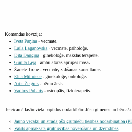
Komandas kovīzija:
Iveta Paņina
- vecmāte.
Laila Laganovska
- vecmāte, psiholoģe.
Dita Daugina
- ginekoloģe, mākslas terapeite.
Gunita Leja
- ambulatorās aprūpes māsa.
Žanete Trone - vecmāte, zīdīšanas konsultante.
Elita Mūrniece
- ginekoloģe, onkoloģe.
Artis Žeigurs
- bērnu ārsts.
Vadims Puharts
- osteopāts, fizioterapeits.
Ieteicamā lasāmviela papildus nodarbībām Jūsu ģimenes un bērna/-u 
Jauno vecāku un strādājošo grūtnieču tiesības nodarbinātībā (
Valsts apmaksāta grūtniecības novērošana un dzemdības