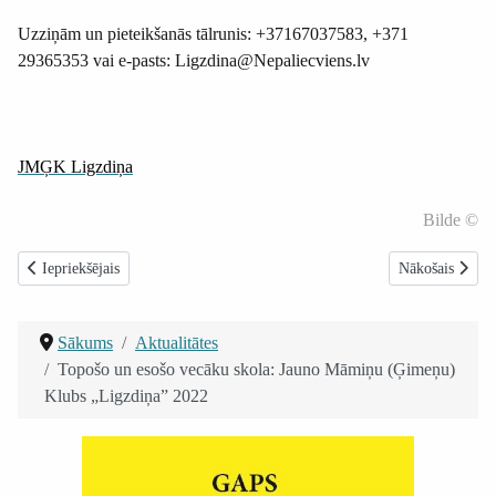
Uzziņām un pieteikšanās
tālrunis: +37167037583, +371
29365353 vai e-pasts: Ligzdina@Nepaliecviens.lv
JMĢK Ligzdiņa
Bilde ©
Iepriekšējais raksts: Attālināta palīdzība un atbalsts atkarīgajiem un līdzat
Nākamais raksts
Iepriekšējais
Nākošais
Sākums
Aktualitātes
Topošo un esošo vecāku skola: Jauno Māmiņu (Ģimeņu)
Klubs „Ligzdiņa” 2022