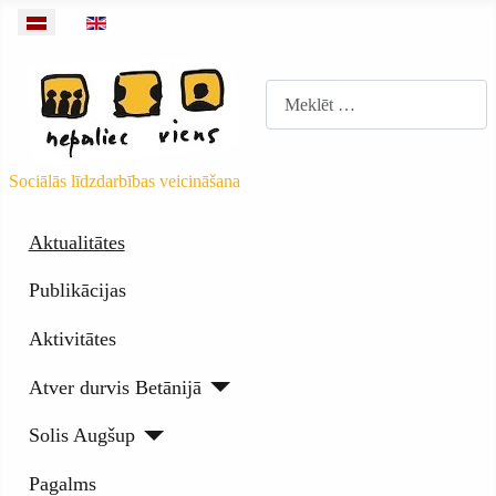
Izvēlieties valodu
Meklēt
Sociālās līdzdarbības veicināšana
Aktualitātes
Publikācijas
Aktivitātes
Atver durvis Betānijā
Solis Augšup
Pagalms