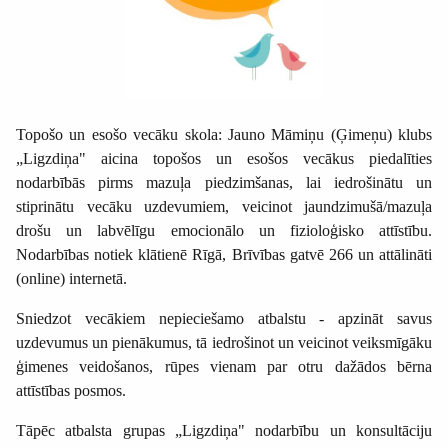
Topošo un esošo vecāku skola: Jauno Māmiņu (Ģimeņu) klubs
„Ligzdiņa" aicina topošos un esošos vecākus piedalīties
nodarbībās pirms mazuļa piedzimšanas, lai iedrošinātu un
stiprinātu vecāku uzdevumiem, veicinot jaundzimušā/mazuļa
drošu un labvēlīgu emocionālo un fizioloģisko attīstību.
Nodarbības notiek klātienē Rīgā, Brīvības gatvē 266 un attālināti
(online) internetā.
Sniedzot vecākiem nepieciešamo atbalstu - apzināt savus
uzdevumus un pienākumus, tā iedrošinot un veicinot veiksmīgāku
ģimenes veidošanos, rūpes vienam par otru dažādos bērna
attīstības posmos.
Tāpēc atbalsta grupas „Ligzdiņa" nodarbību un konsultāciju