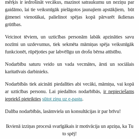
mērķis ir iedrošināt vecākus, mazinot satraukumu un neziņu par
gaidāmo, lai tie veiksmīgāk pielāgotos jaunajiem apstākļiem, būt
ģimenei vienotākai, palielinot spējas kopā pārvarēt ikdienas
grūtības.
Veicinot tēviem, un uzticības personām labāk apzināties savu
nozīmi un uzdevumus, tiek sekmēta māmiņas spēja veiksmīgāk
funkcionēt, rūpējoties par labvēlīgu un drošu bērna attīstību.
Nodarbību saturu veido un vada vecmātes, ārsti un sociālais
karitatīvais darbinieks.
Nodarbībās tiek aicināti piedalīties abi vecāki, māmiņa, vai kopā
ar uzticības personu. Lai piedalītos nodarbībās,
ir nepieciešams
iepriekš pieteikties
sūtot ziņu uz e-pastu
.
Dalība nodarbībās, lasāmviela un konsultācijas ir par brīvu!
Ikvienā izziņas procesā svarīgākais ir motivācija un apziņa, ka Tu
to spēj!