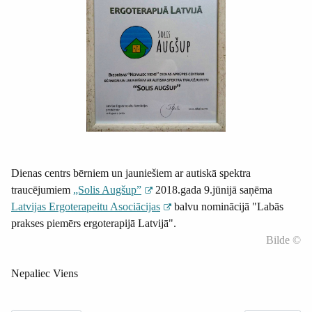
Dienas centrs bērniem un jauniešiem ar autiskā spektra
traucējumiem
„Solis Augšup”
2018.gada 9.jūnijā saņēma
Latvijas Ergoterapeitu Asociācijas
balvu nominācijā "Labās
prakses piemērs ergoterapijā Latvijā".
Bilde ©
Nepaliec Viens