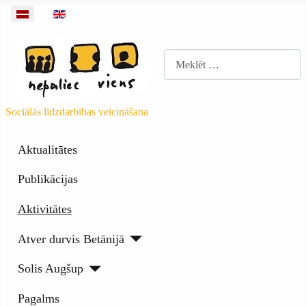
Izvēlieties valodu
Meklēt
Sociālās līdzdarbības veicināšana
Aktualitātes
Publikācijas
Aktivitātes
Atver durvis Betānijā
Solis Augšup
Pagalms