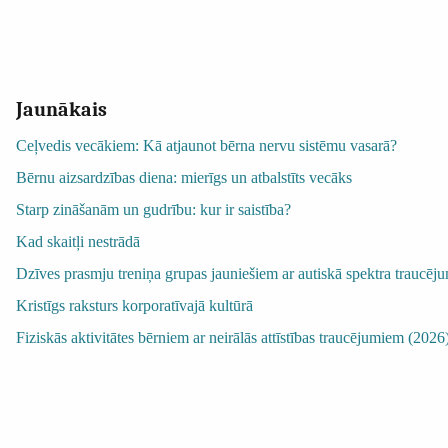
Jaunākais
Ceļvedis vecākiem: Kā atjaunot bērna nervu sistēmu vasarā?
Bērnu aizsardzības diena: mierīgs un atbalstīts vecāks
Starp zināšanām un gudrību: kur ir saistība?
Kad skaitļi nestrādā
Dzīves prasmju treniņa grupas jauniešiem ar autiskā spektra trauc
Kristīgs raksturs korporatīvajā kultūrā
Fiziskās aktivitātes bērniem ar neirālās attīstības traucējumiem (2026