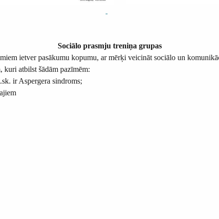
Sociālo prasmju treniņa grupas
miem ietver pasākumu kopumu, ar mērķi veicināt sociālo un komunikācijas
, kuri atbilst šādām pazīmēm:
t.sk. ir Aspergera sindroms;
šajiem