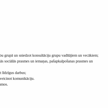
ību grupā un sniedzot konsultāciju grupu vadītājiem un vecākiem;
iešamās sociālās prasmes un iemaņas, pašapkalpošanas prasmes un
t līdzīgus darbus;
 veicinot komunikāciju.
kumos.