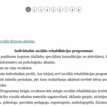
1
2
3
4
5
6
7
8
9
ciālā dienesta atbalstu
.
Individuālās sociālās rehabilitācijas programmas
r pasākumu kopumu (dažādus speciālistu konsultācijas un aktivitātes),
 informatīvo un psiholoģisko atbalstu.
umam un viņu vecākiem.
 individuālais profils, kas iekļauj sevī sociālās rehabilitācijas progr
īs mēnešu periodam, pēc kuru realizēšanas atkārtoti novērtē bērna pro
ībām.
Programmas beigās vecākiem tiek sniegts sociālās rehabilitācijas izvērt
cību vizuāla atbalsta materiāla sagatavošanā, tikšanās grupās, aicināj
s, psihologs, speciālais pedagogs, ergoterapeits, audiologopēds, fiziotera