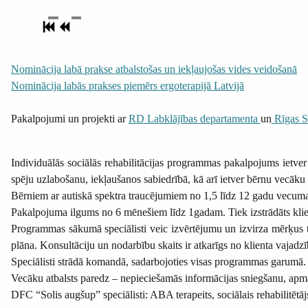
Nominācija labā prakse atbalstošas un iekļaujošas vides veidošanā
Nominācija labās prakses piemērs ergoterapijā Latvijā
Pakalpojumi un projekti ar
RD Labklājības departamenta
un
Rīgas So
Individuālās sociālās rehabilitācijas programmas pakalpojums ietve
spēju uzlabošanu, iekļaušanos sabiedrībā, kā arī ietver bērnu vecāku
Bērniem ar autiskā spektra traucējumiem no 1,5 līdz 12 gadu vec
Pakalpojuma ilgums no 6 mēnešiem līdz 1gadam. Tiek izstrādāts klienta
Programmas sākumā speciālisti veic izvērtējumu un izvirza mērķus tr
plāna. Konsultāciju un nodarbību skaits ir atkarīgs no klienta vajadz
Speciālisti strādā komandā, sadarbojoties visas programmas garumā. 
Vecāku atbalsts paredz – nepieciešamās informācijas sniegšanu, apmā
DFC “Solis augšup” speciālisti: ABA terapeits, sociālais rehabilitētāj