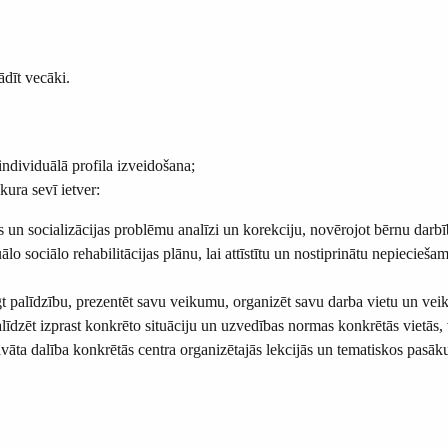
ādīt vecāki.
ndividuālā profila izveidošana;
 kura sevī ietver:
 un socializācijas problēmu analīzi un korekciju, novērojot bērnu darb
duālo sociālo rehabilitācijas plānu, lai attīstītu un nostiprinātu nepiec
ūgt palīdzību, prezentēt savu veikumu, organizēt savu darba vietu un veik
līdzēt izprast konkrēto situāciju un uzvedības normas konkrētās vietās,
edāvāta dalība konkrētās centra organizētajās lekcijās un tematiskos pasā