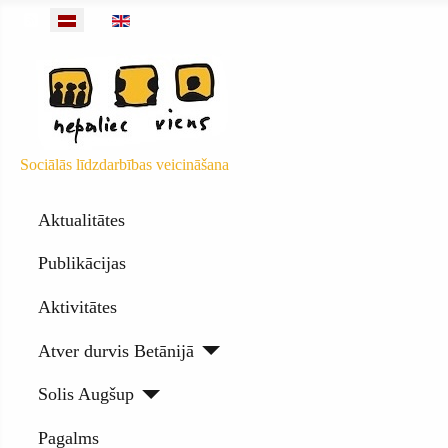
Barotnes objekti
Izvēlieties valodu
Sociālās līdzdarbības veicināšana
Aktualitātes
Publikācijas
Aktivitātes
Atver durvis Betānijā
Solis Augšup
Pagalms