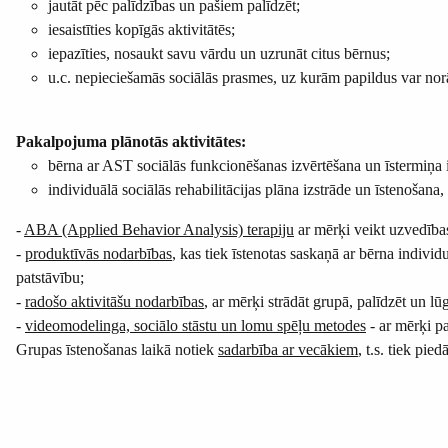
jautāt pēc palīdzības un pašiem palīdzēt;
iesaistīties kopīgās aktivitātēs;
iepazīties, nosaukt savu vārdu un uzrunāt citus bērnus;
u.c. nepieciešamās sociālās prasmes, uz kurām papildus var nor
Pakalpojuma plānotās aktivitātes:
bērna ar AST sociālās funkcionēšanas izvērtēšana un īstermiņa i
individuālā sociālās rehabilitācijas plāna izstrāde un īstenošana,
-
ABA (Applied Behavior Analysis) terapiju
ar mērķi veikt uzvedības
-
produktīvās nodarbības
, kas tiek īstenotas saskaņā ar bērna indivi
patstāvību;
-
radošo aktivitāšu nodarbības
, ar mērķi strādāt grupā, palīdzēt un l
-
videomodelinga, sociālo stāstu un lomu spēļu metodes
- ar mērķi pa
Grupas īstenošanas laikā notiek
sadarbība ar vecākiem
, t.s. tiek pi