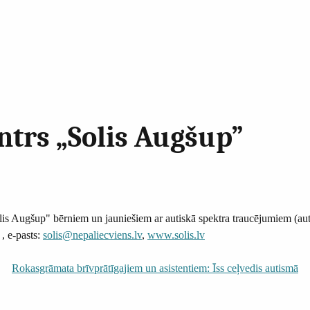
trs „Solis Augšup”
lis Augšup" bērniem un jauniešiem ar autiskā spektra traucējumiem (a
, e-pasts:
solis@nepaliecviens.lv
,
www.solis.lv
Rokasgrāmata brīvprātīgajiem un asistentiem: Īss ceļvedis autismā