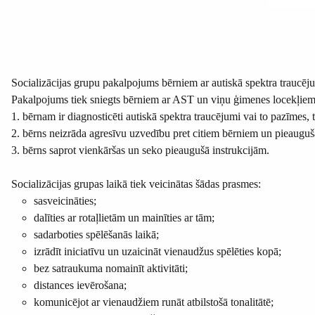
Socializācijas grupu pakalpojums bērniem ar autiskā spektra traucēju
Pakalpojums tiek sniegts bērniem ar AST un viņu ģimenes locekļiem
1. bērnam ir diagnosticēti autiskā spektra traucējumi vai to pazīmes, 
2. bērns neizrāda agresīvu uzvedību pret citiem bērniem un pieaugu
3. bērns saprot vienkāršas un seko pieaugušā instrukcijām.
Socializācijas grupas laikā tiek veicinātas šādas prasmes:
sasveicināties;
dalīties ar rotaļlietām un mainīties ar tām;
sadarboties spēlēšanās laikā;
izrādīt iniciatīvu un uzaicināt vienaudžus spēlēties kopā;
bez satraukuma nomainīt aktivitāti;
distances ievērošana;
komunicējot ar vienaudžiem runāt atbilstošā tonalitātē;