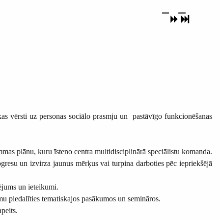
 kas vērsti uz personas sociālo prasmju un pastāvīgo funkcionēšanas
ammas plānu, kuru īsteno centra multidisciplinārā speciālistu komanda.
gresu un izvirza jaunus mērķus vai turpina darboties pēc iepriekšējā
ējums un ieteikumi.
umu piedalīties tematiskajos pasākumos un semināros.
peits.